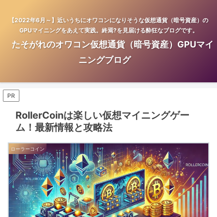
【2022年6月～】近いうちにオワコンになりそうな仮想通貨（暗号資産）の
GPUマイニングをあえて実践。終焉?を見届ける酔狂なブログです。
たそがれのオワコン仮想通貨（暗号資産）GPUマイ
ニングブログ
PR
RollerCoinは楽しい仮想マイニングゲー
ム！最新情報と攻略法
ローラーコイン