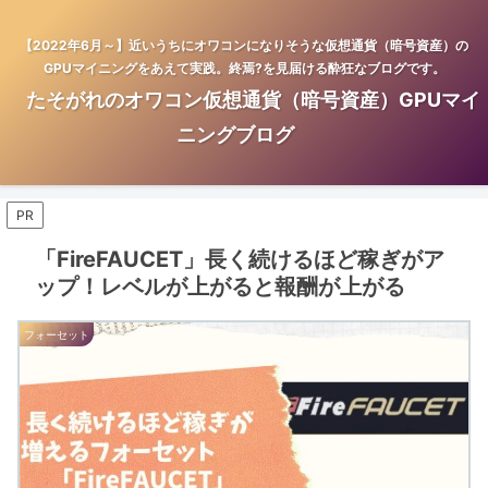
【2022年6月～】近いうちにオワコンになりそうな仮想通貨（暗号資産）の
GPUマイニングをあえて実践。終焉?を見届ける酔狂なブログです。
たそがれのオワコン仮想通貨（暗号資産）GPUマイ
ニングブログ
PR
「FireFAUCET」長く続けるほど稼ぎがア
ップ！レベルが上がると報酬が上がる
フォーセット